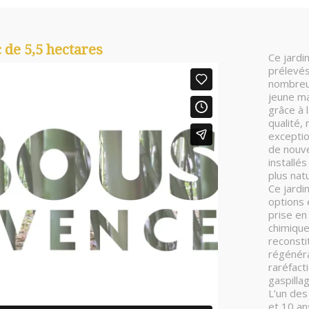
 de 5,5 hectares
Ce jardi
prélevés
nombreus
jeune ma
grâce à 
qualité,
exceptio
de nouve
installés
plus natu
Ce jardi
options 
prise en
chimique
reconstit
régénérat
raréfact
gaspilla
L’un des
et 10 an