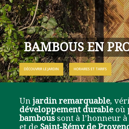
BAMBOUS EN PR
DÉCOUVRIR LE JARDIN
HORAIRES ET TARIFS
Un
jardin remarquable
, vé
développement durable
où 
bambous
sont à l’honneur à
et de
Saint-Rémy de Proven