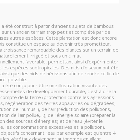
n a été construit à partir d’anciens sujets de bambous
 sur un ancien terrain trop petit et complété par de
es autres espèces. Cette plantation est donc encore
is constitue un espace au devenir très prometteur,
la croissance remarquable des plantes sur un terrain de
 naturellement irrigué et sous un climat
nnellement favorable, permettant ainsi d’expérimenter
lles espèces subtropicales. Des nids d’oiseaux ont été
 ainsi que des nids de hérissons afin de rendre ce lieu le
rel possible.
n a été conçu pour être une illustration vivante des
essentielles de développement durable, c’est à dire la
 compte de la terre (protection contre les agressions
s, régénération des terres appauvries ou dégradées,
ution de l’humus..), de l’air (réduction des pollutions,
ion de l’air pollué,…), de l’énergie solaire (préparer la
ion des sources d’énergies) et de l’eau (éviter le
ge, les consommations excessives et la pollution).
 objectifs concernant l’eau par exemple est qu’entre 4
s les végétaux deviennent autonomes en allant