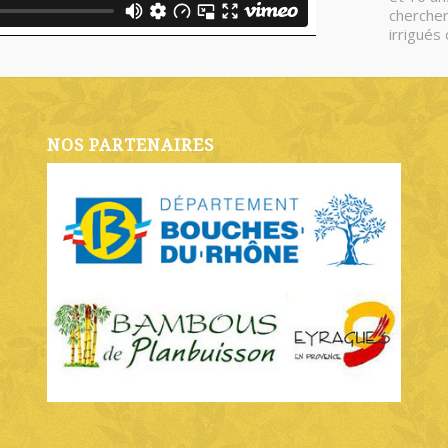
chercher
irrigués
NOS PARTENAIRES