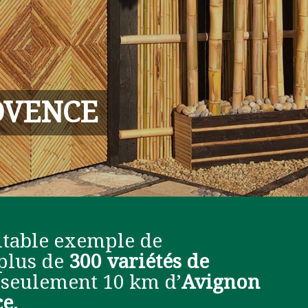
OVENCE
ritable exemple de
plus de
300 variétés de
 seulement 10 km d’
Avignon
ce
.