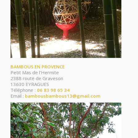
BAMBOUS EN PROVENCE
Petit Mas de l’Hermite
2388 route de Graveson
13630 EYRAGUES
Téléphone
: 06 83 98 65 34
Email :
bambousbambous13@gmail.com